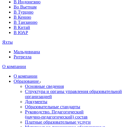
В Индонезию
Во Вьетнам
В Турцию
В Кению
В Танзанию
В Китай
В ЮАР
Яхты
Мальдивиана
Ритрелла
О компании
О компании
Образование
Основные сведения
Структура и органы управления образовательной
организацией
Документы
Образовательные стандарты
Руководство. Педагогический
(научно‑педагогический) состав
Платные образовательные услуги