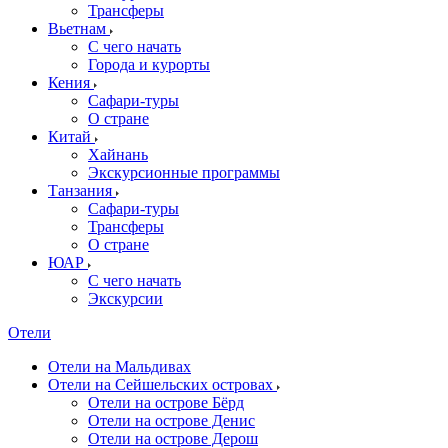
Трансферы
Вьетнам
С чего начать
Города и курорты
Кения
Сафари-туры
О стране
Китай
Хайнань
Экскурсионные программы
Танзания
Сафари-туры
Трансферы
О стране
ЮАР
С чего начать
Экскурсии
Отели
Отели на Мальдивах
Отели на Сейшельских островах
Отели на острове Бёрд
Отели на острове Денис
Отели на острове Дерош