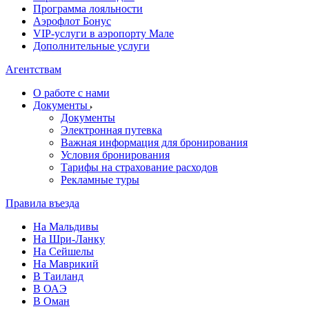
Программа лояльности
Аэрофлот Бонус
VIP-услуги в аэропорту Мале
Дополнительные услуги
Агентствам
О работе с нами
Документы
Документы
Электронная путевка
Важная информация для бронирования
Условия бронирования
Тарифы на страхование расходов
Рекламные туры
Правила въезда
На Мальдивы
На Шри-Ланку
На Сейшелы
На Маврикий
В Таиланд
В ОАЭ
В Оман