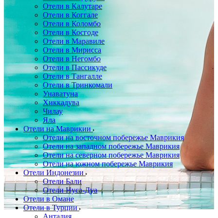
Отели в Калутаре
Отели в Коггале
Отели в Коломбо
Отели в Косгоде
Отели в Маравиле
Отели в Мирисса
Отели в Негомбо
Отели в Пассикуде
Отели в Тангалле
Отели в Тринкомали
Унаватуна
Хиккадува
Чилау
Яла
Отели на Маврикии
Отели на восточном побережье Маврикия
Отели на западном побережье Маврикия
Отели на северном побережье Маврикия
Отели на южном побережье Маврикия
Отели Индонезии
Отели Бали
Отели Нуса-Дуа
Отели в Омане
Отели в Турции
Анталия