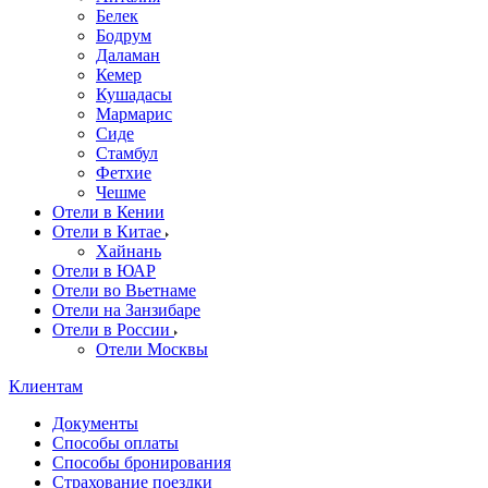
Белек
Бодрум
Даламан
Кемер
Кушадасы
Мармарис
Сиде
Стамбул
Фетхие
Чешме
Отели в Кении
Отели в Китае
Хайнань
Отели в ЮАР
Отели во Вьетнаме
Отели на Занзибаре
Отели в России
Отели Москвы
Клиентам
Документы
Способы оплаты
Способы бронирования
Страхование поездки