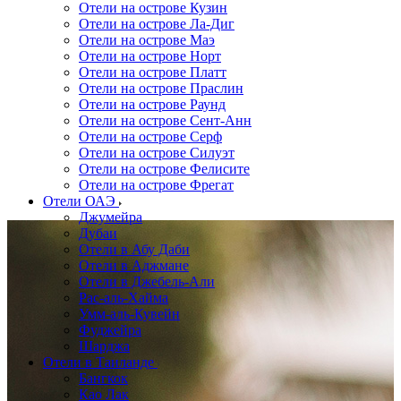
Отели на острове Кузин
Отели на острове Ла-Диг
Отели на острове Маэ
Отели на острове Норт
Отели на острове Платт
Отели на острове Праслин
Отели на острове Раунд
Отели на острове Сент-Анн
Отели на острове Серф
Отели на острове Силуэт
Отели на острове Фелисите
Отели на острове Фрегат
Отели ОАЭ
Джумейра
Дубаи
Отели в Абу Даби
Отели в Аджмане
Отели в Джебель-Али
Рас-аль-Хайма
Умм-аль-Кувейн
Фуджейра
Шарджа
Отели в Таиланде
Бангкок
Као Лак