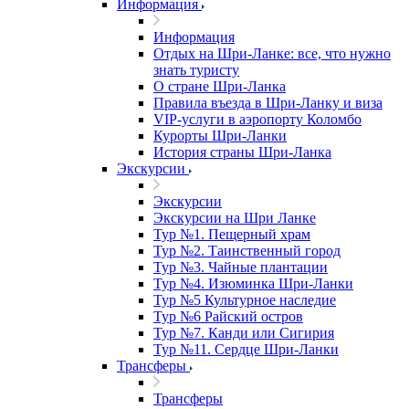
Информация
Информация
Отдых на Шри-Ланке: все, что нужно
знать туристу
О стране Шри-Ланка
Правила въезда в Шри-Ланку и виза
VIP-услуги в аэропорту Коломбо
Курорты Шри-Ланки
История страны Шри-Ланка
Экскурсии
Экскурсии
Экскурсии на Шри Ланке
Тур №1. Пещерный храм
Тур №2. Таинственный город
Тур №3. Чайные плантации
Тур №4. Изюминка Шри-Ланки
Тур №5 Культурное наследие
Тур №6 Райский остров
Тур №7. Канди или Сигирия
Тур №11. Сердце Шри-Ланки
Трансферы
Трансферы