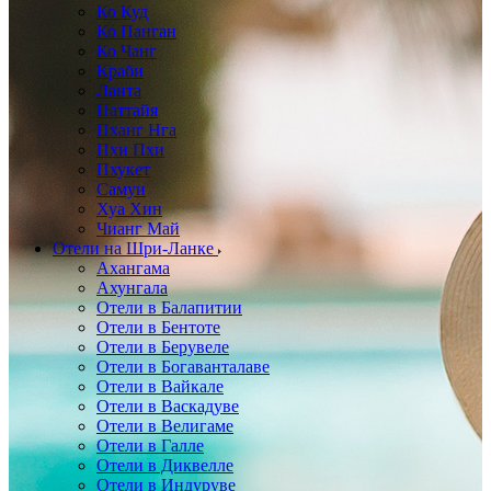
Ко Куд
Ко Панган
Ко Чанг
Краби
Ланта
Паттайя
Пханг Нга
Пхи Пхи
Пхукет
Самуи
Хуа Хин
Чианг Май
Отели на Шри-Ланке
Ахангама
Ахунгала
Отели в Балапитии
Отели в Бентоте
Отели в Берувеле
Отели в Богаванталаве
Отели в Вайкале
Отели в Васкадуве
Отели в Велигаме
Отели в Галле
Отели в Диквелле
Отели в Индуруве