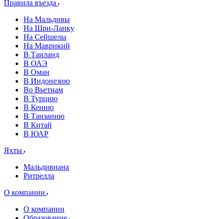
Правила въезда
На Мальдивы
На Шри-Ланку
На Сейшелы
На Маврикий
В Таиланд
В ОАЭ
В Оман
В Индонезию
Во Вьетнам
В Турцию
В Кению
В Танзанию
В Китай
В ЮАР
Яхты
Мальдивиана
Ритрелла
О компании
О компании
Образование