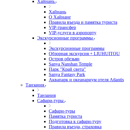
Хайнань
Хайнань
О Хайнане
Правила въезда и памятка туриста
VIP-трансфер
VIP-услуги в аэропорту
Экскурсионные программы
Экскурсионные программы
Обзорная экскурсия + LIUHUITOU
Остров обезьян
Sanya Nanshan Temple
Парк "Край света"
Sanya Fantasy Park
Аквапарк и океанариум отеля Atlantis
Танзания
Танзания
Сафари-туры
Сафари-туры
Памятка туриста
Подготовка к сафари-туру
Правила въезда, страховка