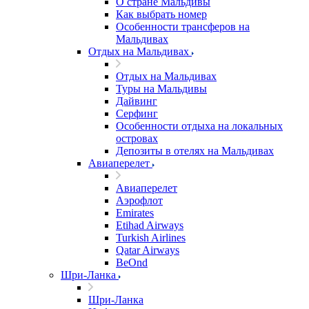
О стране Мальдивы
Как выбрать номер
Особенности трансферов на
Мальдивах
Отдых на Мальдивах
Отдых на Мальдивах
Туры на Мальдивы
Дайвинг
Серфинг
Особенности отдыха на локальных
островах
Депозиты в отелях на Мальдивах
Авиаперелет
Авиаперелет
Аэрофлот
Emirates
Etihad Airways
Turkish Airlines
Qatar Airways
BeOnd
Шри-Ланка
Шри-Ланка