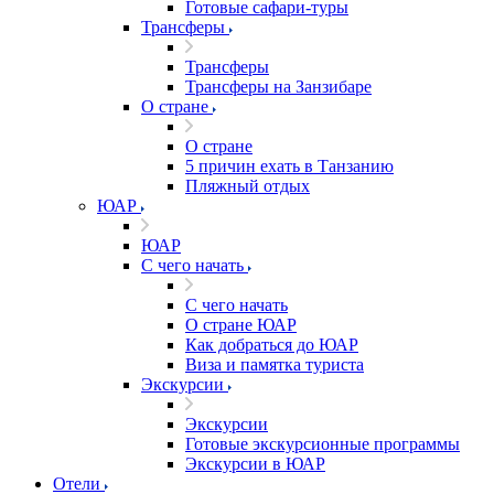
Готовые сафари-туры
Трансферы
Трансферы
Трансферы на Занзибаре
О стране
О стране
5 причин ехать в Танзанию
Пляжный отдых
ЮАР
ЮАР
С чего начать
С чего начать
О стране ЮАР
Как добраться до ЮАР
Виза и памятка туриста
Экскурсии
Экскурсии
Готовые экскурсионные программы
Экскурсии в ЮАР
Отели