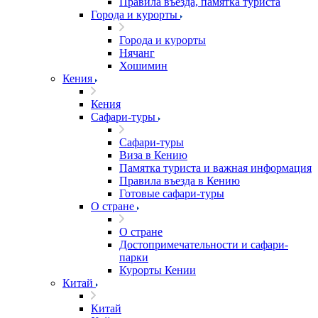
Правила въезда, памятка туриста
Города и курорты
Города и курорты
Нячанг
Хошимин
Кения
Кения
Сафари-туры
Сафари-туры
Виза в Кению
Памятка туриста и важная информация
Правила въезда в Кению
Готовые сафари-туры
О стране
О стране
Достопримечательности и сафари-
парки
Курорты Кении
Китай
Китай