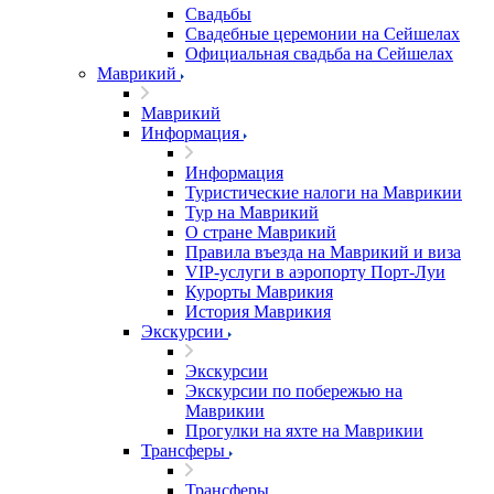
Свадьбы
Свадебные церемонии на Сейшелах
Официальная свадьба на Сейшелах
Маврикий
Маврикий
Информация
Информация
Туристические налоги на Маврикии
Тур на Маврикий
О стране Маврикий
Правила въезда на Маврикий и виза
VIP-услуги в аэропорту Порт-Луи
Курорты Маврикия
История Маврикия
Экскурсии
Экскурсии
Экскурсии по побережью на
Маврикии
Прогулки на яхте на Маврикии
Трансферы
Трансферы