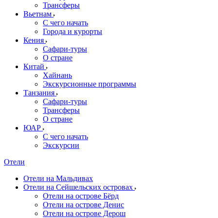
Трансферы
Вьетнам
С чего начать
Города и курорты
Кения
Сафари-туры
О стране
Китай
Хайнань
Экскурсионные программы
Танзания
Сафари-туры
Трансферы
О стране
ЮАР
С чего начать
Экскурсии
Отели
Отели на Мальдивах
Отели на Сейшельских островах
Отели на острове Бёрд
Отели на острове Денис
Отели на острове Дерош