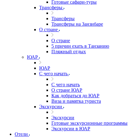
Готовые сафари-туры
Трансферы
Трансферы
Трансферы на Занзибаре
О стране
О стране
5 причин ехать в Танзанию
Пляжный отдых
ЮАР
ЮАР
С чего начать
С чего начать
О стране ЮАР
Как добраться до ЮАР
Виза и памятка туриста
Экскурсии
Экскурсии
Готовые экскурсионные программы
Экскурсии в ЮАР
Отели