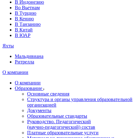
В Индонезию
Во Вьетнам
В Турцию
В Кению
В Танзанию
В Китай
В ЮАР
Яхты
Мальдивиана
Ритрелла
О компании
О компании
Образование
Основные сведения
Структура и органы управления образовательной
организацией
Документы
Образовательные стандарты
Руководство. Педагогический
(научно‑педагогический) состав
Платные образовательные услуги