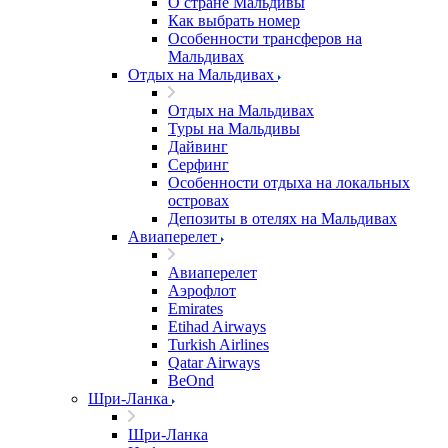
О стране Мальдивы
Как выбрать номер
Особенности трансферов на
Мальдивах
Отдых на Мальдивах
Отдых на Мальдивах
Туры на Мальдивы
Дайвинг
Серфинг
Особенности отдыха на локальных
островах
Депозиты в отелях на Мальдивах
Авиаперелет
Авиаперелет
Аэрофлот
Emirates
Etihad Airways
Turkish Airlines
Qatar Airways
BeOnd
Шри-Ланка
Шри-Ланка