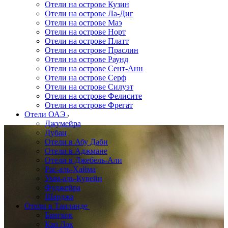
Отели на острове Кузин
Отели на острове Ла-Диг
Отели на острове Маэ
Отели на острове Норт
Отели на острове Платт
Отели на острове Праслин
Отели на острове Раунд
Отели на острове Сент-Анн
Отели на острове Серф
Отели на острове Силуэт
Отели на острове Фелисите
Отели на острове Фрегат
Отели ОАЭ
Джумейра
Дубаи
Отели в Абу Даби
Отели в Аджмане
Отели в Джебель-Али
Рас-аль-Хайма
Умм-аль-Кувейн
Фуджейра
Шарджа
Отели в Таиланде
Бангкок
Као Лак