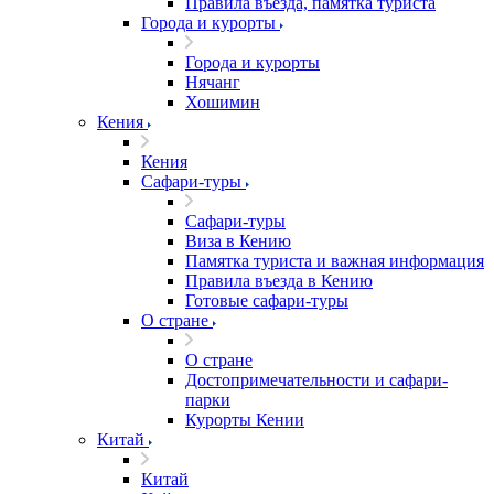
Правила въезда, памятка туриста
Города и курорты
Города и курорты
Нячанг
Хошимин
Кения
Кения
Сафари-туры
Сафари-туры
Виза в Кению
Памятка туриста и важная информация
Правила въезда в Кению
Готовые сафари-туры
О стране
О стране
Достопримечательности и сафари-
парки
Курорты Кении
Китай
Китай