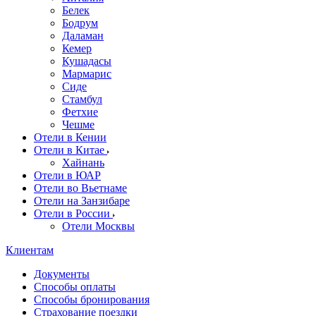
Белек
Бодрум
Даламан
Кемер
Кушадасы
Мармарис
Сиде
Стамбул
Фетхие
Чешме
Отели в Кении
Отели в Китае
Хайнань
Отели в ЮАР
Отели во Вьетнаме
Отели на Занзибаре
Отели в России
Отели Москвы
Клиентам
Документы
Способы оплаты
Способы бронирования
Страхование поездки