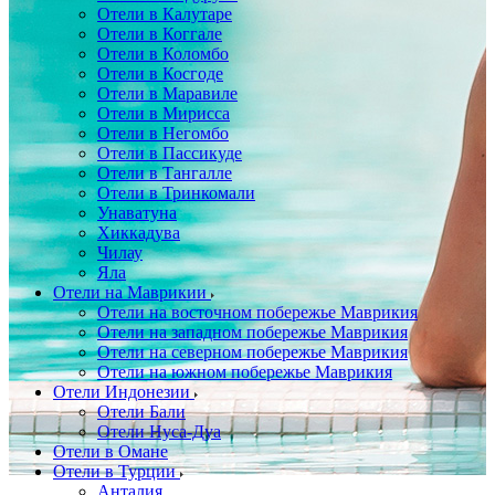
Отели в Калутаре
Отели в Коггале
Отели в Коломбо
Отели в Косгоде
Отели в Маравиле
Отели в Мирисса
Отели в Негомбо
Отели в Пассикуде
Отели в Тангалле
Отели в Тринкомали
Унаватуна
Хиккадува
Чилау
Яла
Отели на Маврикии
Отели на восточном побережье Маврикия
Отели на западном побережье Маврикия
Отели на северном побережье Маврикия
Отели на южном побережье Маврикия
Отели Индонезии
Отели Бали
Отели Нуса-Дуа
Отели в Омане
Отели в Турции
Анталия