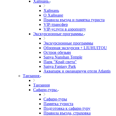
Хайнань
Хайнань
О Хайнане
Правила въезда и памятка туриста
VIP-трансфер
VIP-услуги в аэропорту
Экскурсионные программы
Экскурсионные программы
Обзорная экскурсия + LIUHUITOU
Остров обезьян
Sanya Nanshan Temple
Парк "Край света"
Sanya Fantasy Park
Аквапарк и океанариум отеля Atlantis
Танзания
Танзания
Сафари-туры
Сафари-туры
Памятка туриста
Подготовка к сафари-туру
Правила въезда, страховка