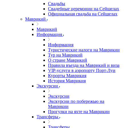
Свадьбы
Свадебные церемонии на Сейшелах
Официальная свадьба на Сейшелах
Маврикий
Маврикий
Информация
Информация
Туристические налоги на Маврикии
Тур на Маврикий
О стране Маврикий
Правила въезда на Маврикий и виза
VIP-услуги в аэропорту Порт-Луи
Курорты Маврикия
История Маврикия
Экскурсии
Экскурсии
Экскурсии по побережью на
Маврикии
Прогулки на яхте на Маврикии
Трансферы
Трансферы