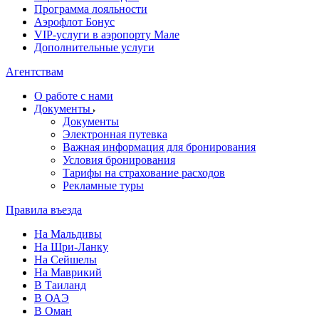
Программа лояльности
Аэрофлот Бонус
VIP-услуги в аэропорту Мале
Дополнительные услуги
Агентствам
О работе с нами
Документы
Документы
Электронная путевка
Важная информация для бронирования
Условия бронирования
Тарифы на страхование расходов
Рекламные туры
Правила въезда
На Мальдивы
На Шри-Ланку
На Сейшелы
На Маврикий
В Таиланд
В ОАЭ
В Оман