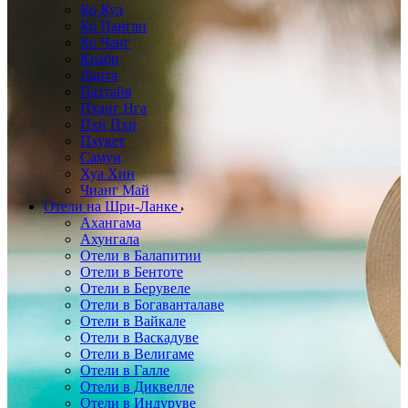
Ко Куд
Ко Панган
Ко Чанг
Краби
Ланта
Паттайя
Пханг Нга
Пхи Пхи
Пхукет
Самуи
Хуа Хин
Чианг Май
Отели на Шри-Ланке
Ахангама
Ахунгала
Отели в Балапитии
Отели в Бентоте
Отели в Берувеле
Отели в Богаванталаве
Отели в Вайкале
Отели в Васкадуве
Отели в Велигаме
Отели в Галле
Отели в Диквелле
Отели в Индуруве