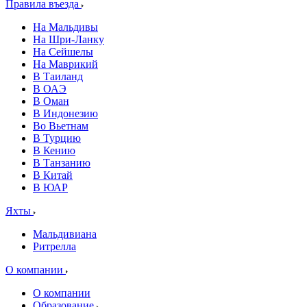
Правила въезда
На Мальдивы
На Шри-Ланку
На Сейшелы
На Маврикий
В Таиланд
В ОАЭ
В Оман
В Индонезию
Во Вьетнам
В Турцию
В Кению
В Танзанию
В Китай
В ЮАР
Яхты
Мальдивиана
Ритрелла
О компании
О компании
Образование