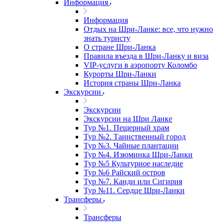
Информация
Информация
Отдых на Шри-Ланке: все, что нужно
знать туристу
О стране Шри-Ланка
Правила въезда в Шри-Ланку и виза
VIP-услуги в аэропорту Коломбо
Курорты Шри-Ланки
История страны Шри-Ланка
Экскурсии
Экскурсии
Экскурсии на Шри Ланке
Тур №1. Пещерный храм
Тур №2. Таинственный город
Тур №3. Чайные плантации
Тур №4. Изюминка Шри-Ланки
Тур №5 Культурное наследие
Тур №6 Райский остров
Тур №7. Канди или Сигирия
Тур №11. Сердце Шри-Ланки
Трансферы
Трансферы