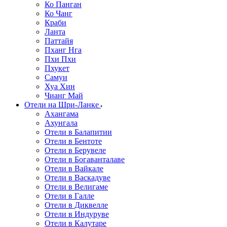
Ко Панган
Ко Чанг
Краби
Ланта
Паттайя
Пханг Нга
Пхи Пхи
Пхукет
Самуи
Хуа Хин
Чианг Май
Отели на Шри-Ланке
Ахангама
Ахунгала
Отели в Балапитии
Отели в Бентоте
Отели в Берувеле
Отели в Богаванталаве
Отели в Вайкале
Отели в Васкадуве
Отели в Велигаме
Отели в Галле
Отели в Диквелле
Отели в Индуруве
Отели в Калутаре