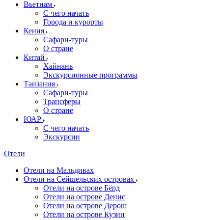
Вьетнам
С чего начать
Города и курорты
Кения
Сафари-туры
О стране
Китай
Хайнань
Экскурсионные программы
Танзания
Сафари-туры
Трансферы
О стране
ЮАР
С чего начать
Экскурсии
Отели
Отели на Мальдивах
Отели на Сейшельских островах
Отели на острове Бёрд
Отели на острове Денис
Отели на острове Дерош
Отели на острове Кузин