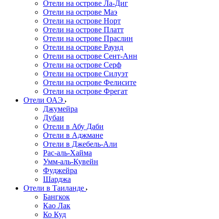
Отели на острове Ла-Диг
Отели на острове Маэ
Отели на острове Норт
Отели на острове Платт
Отели на острове Праслин
Отели на острове Раунд
Отели на острове Сент-Анн
Отели на острове Серф
Отели на острове Силуэт
Отели на острове Фелисите
Отели на острове Фрегат
Отели ОАЭ
Джумейра
Дубаи
Отели в Абу Даби
Отели в Аджмане
Отели в Джебель-Али
Рас-аль-Хайма
Умм-аль-Кувейн
Фуджейра
Шарджа
Отели в Таиланде
Бангкок
Као Лак
Ко Куд