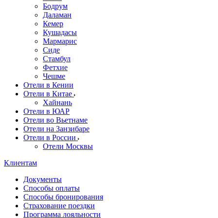
Бодрум
Даламан
Кемер
Кушадасы
Мармарис
Сиде
Стамбул
Фетхие
Чешме
Отели в Кении
Отели в Китае
Хайнань
Отели в ЮАР
Отели во Вьетнаме
Отели на Занзибаре
Отели в России
Отели Москвы
Клиентам
Документы
Способы оплаты
Способы бронирования
Страхование поездки
Программа лояльности