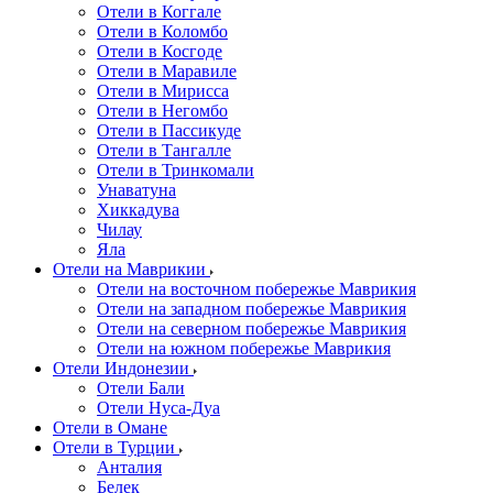
Отели в Коггале
Отели в Коломбо
Отели в Косгоде
Отели в Маравиле
Отели в Мирисса
Отели в Негомбо
Отели в Пассикуде
Отели в Тангалле
Отели в Тринкомали
Унаватуна
Хиккадува
Чилау
Яла
Отели на Маврикии
Отели на восточном побережье Маврикия
Отели на западном побережье Маврикия
Отели на северном побережье Маврикия
Отели на южном побережье Маврикия
Отели Индонезии
Отели Бали
Отели Нуса-Дуа
Отели в Омане
Отели в Турции
Анталия
Белек