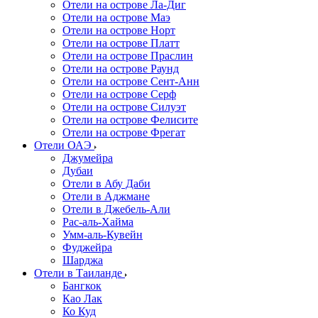
Отели на острове Ла-Диг
Отели на острове Маэ
Отели на острове Норт
Отели на острове Платт
Отели на острове Праслин
Отели на острове Раунд
Отели на острове Сент-Анн
Отели на острове Серф
Отели на острове Силуэт
Отели на острове Фелисите
Отели на острове Фрегат
Отели ОАЭ
Джумейра
Дубаи
Отели в Абу Даби
Отели в Аджмане
Отели в Джебель-Али
Рас-аль-Хайма
Умм-аль-Кувейн
Фуджейра
Шарджа
Отели в Таиланде
Бангкок
Као Лак
Ко Куд