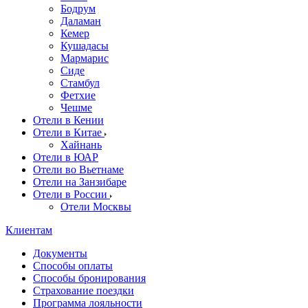
Бодрум
Даламан
Кемер
Кушадасы
Мармарис
Сиде
Стамбул
Фетхие
Чешме
Отели в Кении
Отели в Китае
Хайнань
Отели в ЮАР
Отели во Вьетнаме
Отели на Занзибаре
Отели в России
Отели Москвы
Клиентам
Документы
Способы оплаты
Способы бронирования
Страхование поездки
Программа лояльности