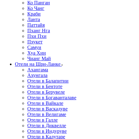
Ко Панган
Ко Чанг
Краби
Ланта
Паттайя
Пханг Нга
Пхи Пхи
Пхукет
Самуи
Хуа Хин
Чианг Май
Отели на Шри-Ланке
Ахангама
Ахунгала
Отели в Балапитии
Отели в Бентоте
Отели в Берувеле
Отели в Богаванталаве
Отели в Вайкале
Отели в Васкадуве
Отели в Велигаме
Отели в Галле
Отели в Диквелле
Отели в Индуруве
Отели в Калутаре