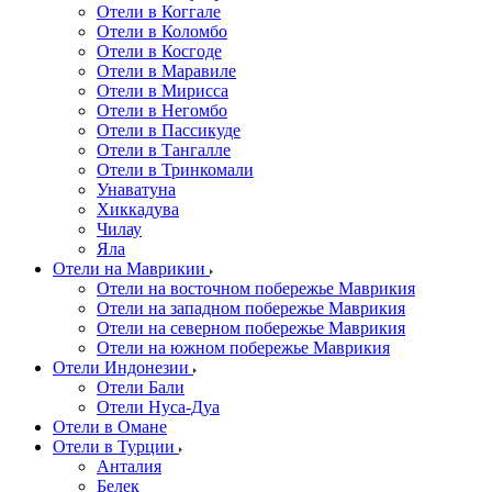
Отели в Коггале
Отели в Коломбо
Отели в Косгоде
Отели в Маравиле
Отели в Мирисса
Отели в Негомбо
Отели в Пассикуде
Отели в Тангалле
Отели в Тринкомали
Унаватуна
Хиккадува
Чилау
Яла
Отели на Маврикии
Отели на восточном побережье Маврикия
Отели на западном побережье Маврикия
Отели на северном побережье Маврикия
Отели на южном побережье Маврикия
Отели Индонезии
Отели Бали
Отели Нуса-Дуа
Отели в Омане
Отели в Турции
Анталия
Белек