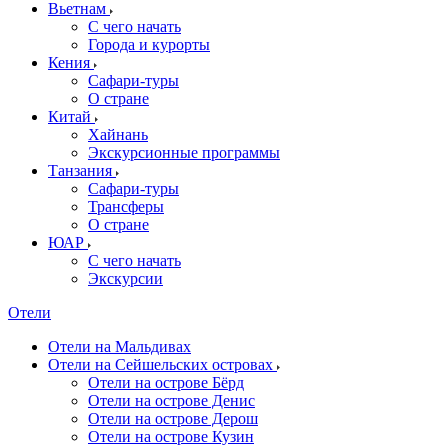
Вьетнам
С чего начать
Города и курорты
Кения
Сафари-туры
О стране
Китай
Хайнань
Экскурсионные программы
Танзания
Сафари-туры
Трансферы
О стране
ЮАР
С чего начать
Экскурсии
Отели
Отели на Мальдивах
Отели на Сейшельских островах
Отели на острове Бёрд
Отели на острове Денис
Отели на острове Дерош
Отели на острове Кузин