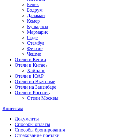
Белек
Бодрум
Даламан
Кемер
Кушадасы
Мармарис
Сиде
Стамбул
Фетхие
Чешме
Отели в Кении
Отели в Китае
Хайнань
Отели в ЮАР
Отели во Вьетнаме
Отели на Занзибаре
Отели в России
Отели Москвы
Клиентам
Документы
Способы оплаты
Способы бронирования
Страхование поездки