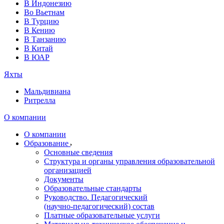
В Индонезию
Во Вьетнам
В Турцию
В Кению
В Танзанию
В Китай
В ЮАР
Яхты
Мальдивиана
Ритрелла
О компании
О компании
Образование
Основные сведения
Структура и органы управления образовательной
организацией
Документы
Образовательные стандарты
Руководство. Педагогический
(научно‑педагогический) состав
Платные образовательные услуги