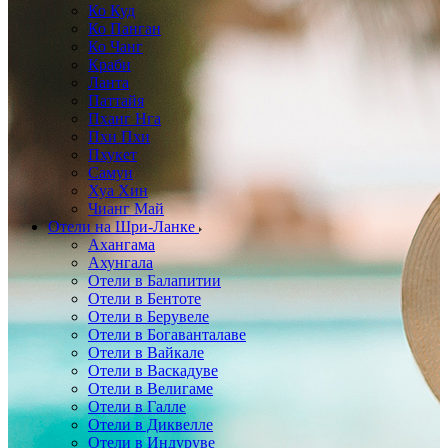
Ко Куд
Ко Панган
Ко Чанг
Краби
Ланта
Паттайя
Пханг Нга
Пхи Пхи
Пхукет
Самуи
Хуа Хин
Чианг Май
Отели на Шри-Ланке
Ахангама
Ахунгала
Отели в Балапитии
Отели в Бентоте
Отели в Берувеле
Отели в Богаванталаве
Отели в Вайкале
Отели в Васкадуве
Отели в Велигаме
Отели в Галле
Отели в Диквелле
Отели в Индуруве