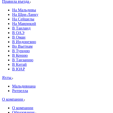
Правила въезда
На Мальдивы
На Шри-Ланку
На Сейшелы
На Маврикий
В Таиланд
В ОАЭ
В Оман
В Индонезию
Во Вьетнам
В Турцию
В Кению
В Танзанию
В Китай
В ЮАР
Яхты
Мальдивиана
Ритрелла
О компании
О компании
Образование