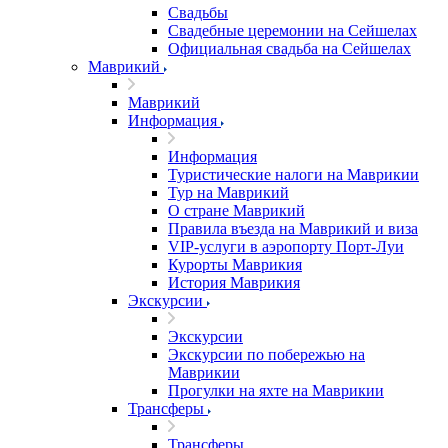
Свадьбы
Свадебные церемонии на Сейшелах
Официальная свадьба на Сейшелах
Маврикий
Маврикий
Информация
Информация
Туристические налоги на Маврикии
Тур на Маврикий
О стране Маврикий
Правила въезда на Маврикий и виза
VIP-услуги в аэропорту Порт-Луи
Курорты Маврикия
История Маврикия
Экскурсии
Экскурсии
Экскурсии по побережью на
Маврикии
Прогулки на яхте на Маврикии
Трансферы
Трансферы