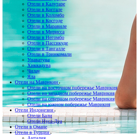
Отели в Калутаре
Отели в Коггале
Отели в Коломбо
Отели в Косгоде
Отели в Маравиле
Отели в Мирисса
Отели в Негомбо
Отели в Пассикуде
Отели в Тангалле
Отели в Тринкомали
Унаватуна
Хиккадува
Чилау
Яла
Отели на Маврикии
Отели на восточном побережье Маврикия
Отели на западном побережье Маврикия
Отели на северном побережье Маврикия
Отели на южном побережье Маврикия
Отели Индонезии
Отели Бали
Отели Нуса-Дуа
Отели в Омане
Отели в Турции
Анталия