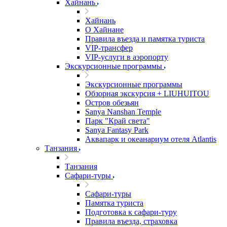
Хайнань
Хайнань
О Хайнане
Правила въезда и памятка туриста
VIP-трансфер
VIP-услуги в аэропорту
Экскурсионные программы
Экскурсионные программы
Обзорная экскурсия + LIUHUITOU
Остров обезьян
Sanya Nanshan Temple
Парк "Край света"
Sanya Fantasy Park
Аквапарк и океанариум отеля Atlantis
Танзания
Танзания
Сафари-туры
Сафари-туры
Памятка туриста
Подготовка к сафари-туру
Правила въезда, страховка