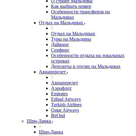
О стране Мальдивы
Как выбрать номер
Особенности трансферов на
Мальдивах
Отдых на Мальдивах
Отдых на Мальдивах
Туры на Мальдивы
Дайвинг
Серфинг
Особенности отдыха на локальных
островах
Депозиты в отелях на Мальдивах
Авиаперелет
Авиаперелет
Аэрофлот
Emirates
Etihad Airways
Turkish Airlines
Qatar Airways
BeOnd
Шри-Ланка
Шри-Ланка