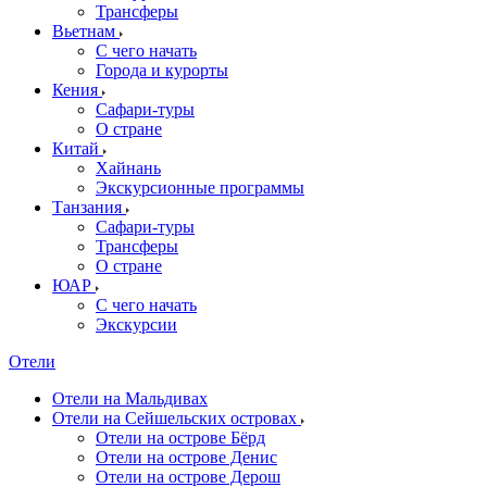
Трансферы
Вьетнам
С чего начать
Города и курорты
Кения
Сафари-туры
О стране
Китай
Хайнань
Экскурсионные программы
Танзания
Сафари-туры
Трансферы
О стране
ЮАР
С чего начать
Экскурсии
Отели
Отели на Мальдивах
Отели на Сейшельских островах
Отели на острове Бёрд
Отели на острове Денис
Отели на острове Дерош