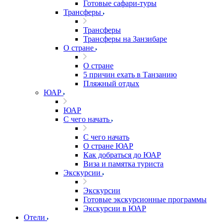
Готовые сафари-туры
Трансферы
Трансферы
Трансферы на Занзибаре
О стране
О стране
5 причин ехать в Танзанию
Пляжный отдых
ЮАР
ЮАР
С чего начать
С чего начать
О стране ЮАР
Как добраться до ЮАР
Виза и памятка туриста
Экскурсии
Экскурсии
Готовые экскурсионные программы
Экскурсии в ЮАР
Отели