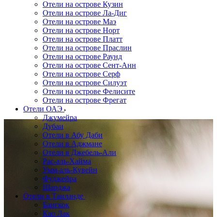
Отели на острове Кузин
Отели на острове Ла-Диг
Отели на острове Маэ
Отели на острове Норт
Отели на острове Платт
Отели на острове Праслин
Отели на острове Раунд
Отели на острове Сент-Анн
Отели на острове Серф
Отели на острове Силуэт
Отели на острове Фелисите
Отели на острове Фрегат
Отели ОАЭ
Джумейра
Дубаи
Отели в Абу Даби
Отели в Аджмане
Отели в Джебель-Али
Рас-аль-Хайма
Умм-аль-Кувейн
Фуджейра
Шарджа
Отели в Таиланде
Бангкок
Као Лак