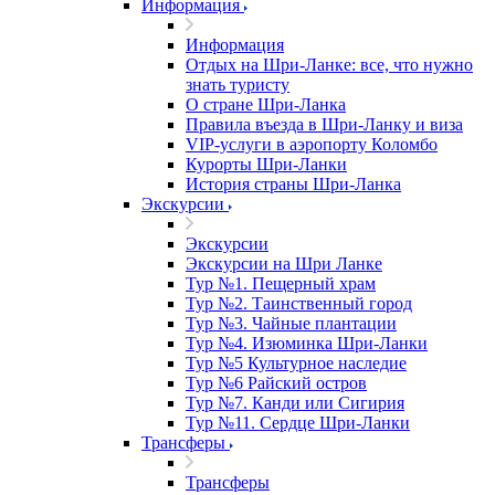
Информация
Информация
Отдых на Шри-Ланке: все, что нужно
знать туристу
О стране Шри-Ланка
Правила въезда в Шри-Ланку и виза
VIP-услуги в аэропорту Коломбо
Курорты Шри-Ланки
История страны Шри-Ланка
Экскурсии
Экскурсии
Экскурсии на Шри Ланке
Тур №1. Пещерный храм
Тур №2. Таинственный город
Тур №3. Чайные плантации
Тур №4. Изюминка Шри-Ланки
Тур №5 Культурное наследие
Тур №6 Райский остров
Тур №7. Канди или Сигирия
Тур №11. Сердце Шри-Ланки
Трансферы
Трансферы