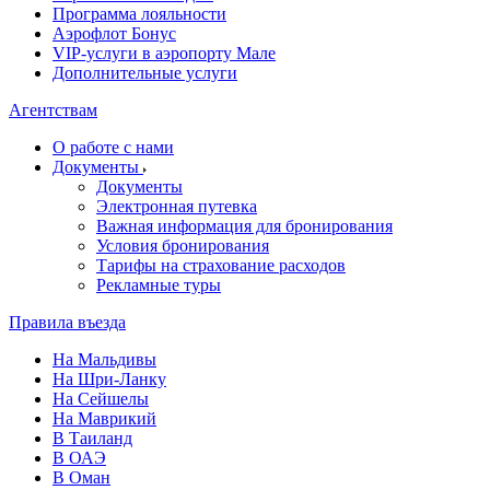
Программа лояльности
Аэрофлот Бонус
VIP-услуги в аэропорту Мале
Дополнительные услуги
Агентствам
О работе с нами
Документы
Документы
Электронная путевка
Важная информация для бронирования
Условия бронирования
Тарифы на страхование расходов
Рекламные туры
Правила въезда
На Мальдивы
На Шри-Ланку
На Сейшелы
На Маврикий
В Таиланд
В ОАЭ
В Оман