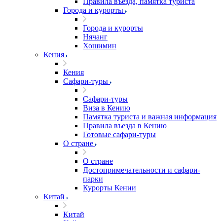
Правила въезда, памятка туриста
Города и курорты
Города и курорты
Нячанг
Хошимин
Кения
Кения
Сафари-туры
Сафари-туры
Виза в Кению
Памятка туриста и важная информация
Правила въезда в Кению
Готовые сафари-туры
О стране
О стране
Достопримечательности и сафари-
парки
Курорты Кении
Китай
Китай