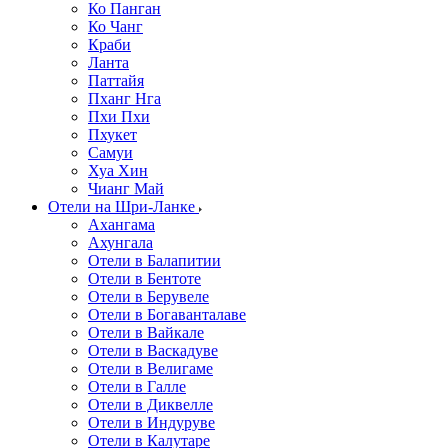
Ко Панган
Ко Чанг
Краби
Ланта
Паттайя
Пханг Нга
Пхи Пхи
Пхукет
Самуи
Хуа Хин
Чианг Май
Отели на Шри-Ланке
Ахангама
Ахунгала
Отели в Балапитии
Отели в Бентоте
Отели в Берувеле
Отели в Богаванталаве
Отели в Вайкале
Отели в Васкадуве
Отели в Велигаме
Отели в Галле
Отели в Диквелле
Отели в Индуруве
Отели в Калутаре