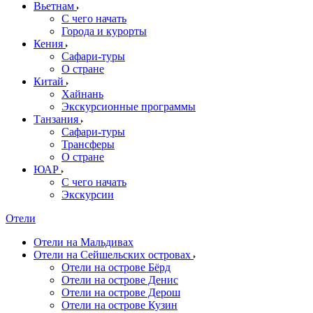
Вьетнам
С чего начать
Города и курорты
Кения
Сафари-туры
О стране
Китай
Хайнань
Экскурсионные программы
Танзания
Сафари-туры
Трансферы
О стране
ЮАР
С чего начать
Экскурсии
Отели
Отели на Мальдивах
Отели на Сейшельских островах
Отели на острове Бёрд
Отели на острове Денис
Отели на острове Дерош
Отели на острове Кузин