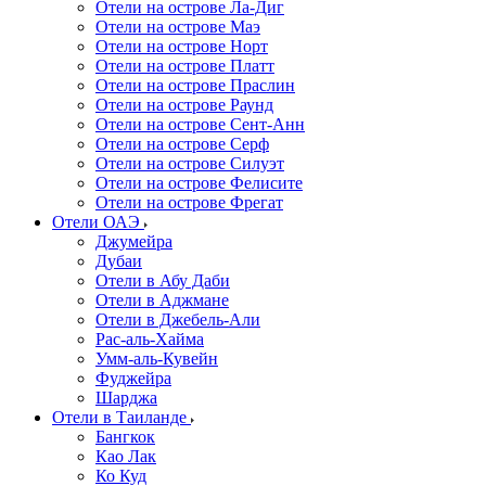
Отели на острове Ла-Диг
Отели на острове Маэ
Отели на острове Норт
Отели на острове Платт
Отели на острове Праслин
Отели на острове Раунд
Отели на острове Сент-Анн
Отели на острове Серф
Отели на острове Силуэт
Отели на острове Фелисите
Отели на острове Фрегат
Отели ОАЭ
Джумейра
Дубаи
Отели в Абу Даби
Отели в Аджмане
Отели в Джебель-Али
Рас-аль-Хайма
Умм-аль-Кувейн
Фуджейра
Шарджа
Отели в Таиланде
Бангкок
Као Лак
Ко Куд