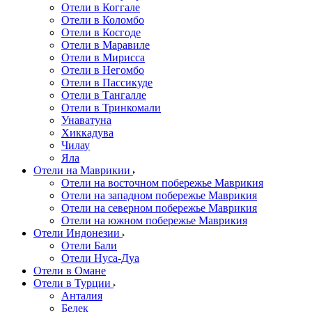
Отели в Коггале
Отели в Коломбо
Отели в Косгоде
Отели в Маравиле
Отели в Мирисса
Отели в Негомбо
Отели в Пассикуде
Отели в Тангалле
Отели в Тринкомали
Унаватуна
Хиккадува
Чилау
Яла
Отели на Маврикии
Отели на восточном побережье Маврикия
Отели на западном побережье Маврикия
Отели на северном побережье Маврикия
Отели на южном побережье Маврикия
Отели Индонезии
Отели Бали
Отели Нуса-Дуа
Отели в Омане
Отели в Турции
Анталия
Белек