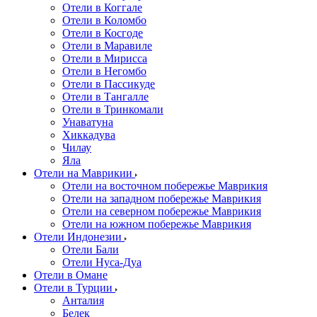
Отели в Коггале
Отели в Коломбо
Отели в Косгоде
Отели в Маравиле
Отели в Мирисса
Отели в Негомбо
Отели в Пассикуде
Отели в Тангалле
Отели в Тринкомали
Унаватуна
Хиккадува
Чилау
Яла
Отели на Маврикии
Отели на восточном побережье Маврикия
Отели на западном побережье Маврикия
Отели на северном побережье Маврикия
Отели на южном побережье Маврикия
Отели Индонезии
Отели Бали
Отели Нуса-Дуа
Отели в Омане
Отели в Турции
Анталия
Белек