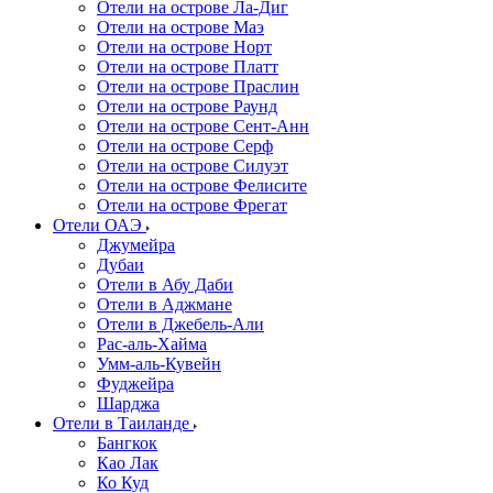
Отели на острове Ла-Диг
Отели на острове Маэ
Отели на острове Норт
Отели на острове Платт
Отели на острове Праслин
Отели на острове Раунд
Отели на острове Сент-Анн
Отели на острове Серф
Отели на острове Силуэт
Отели на острове Фелисите
Отели на острове Фрегат
Отели ОАЭ
Джумейра
Дубаи
Отели в Абу Даби
Отели в Аджмане
Отели в Джебель-Али
Рас-аль-Хайма
Умм-аль-Кувейн
Фуджейра
Шарджа
Отели в Таиланде
Бангкок
Као Лак
Ко Куд