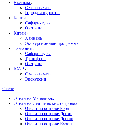
Вьетнам
С чего начать
Города и курорты
Кения
Сафари-туры
О стране
Китай
Хайнань
Экскурсионные программы
Танзания
Сафари-туры
Трансферы
О стране
ЮАР
С чего начать
Экскурсии
Отели
Отели на Мальдивах
Отели на Сейшельских островах
Отели на острове Бёрд
Отели на острове Денис
Отели на острове Дерош
Отели на острове Кузин