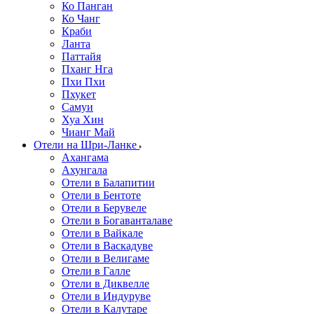
Ко Панган
Ко Чанг
Краби
Ланта
Паттайя
Пханг Нга
Пхи Пхи
Пхукет
Самуи
Хуа Хин
Чианг Май
Отели на Шри-Ланке
Ахангама
Ахунгала
Отели в Балапитии
Отели в Бентоте
Отели в Берувеле
Отели в Богаванталаве
Отели в Вайкале
Отели в Васкадуве
Отели в Велигаме
Отели в Галле
Отели в Диквелле
Отели в Индуруве
Отели в Калутаре