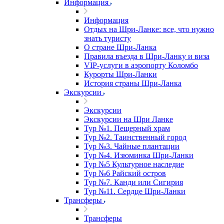
Информация
Информация
Отдых на Шри-Ланке: все, что нужно
знать туристу
О стране Шри-Ланка
Правила въезда в Шри-Ланку и виза
VIP-услуги в аэропорту Коломбо
Курорты Шри-Ланки
История страны Шри-Ланка
Экскурсии
Экскурсии
Экскурсии на Шри Ланке
Тур №1. Пещерный храм
Тур №2. Таинственный город
Тур №3. Чайные плантации
Тур №4. Изюминка Шри-Ланки
Тур №5 Культурное наследие
Тур №6 Райский остров
Тур №7. Канди или Сигирия
Тур №11. Сердце Шри-Ланки
Трансферы
Трансферы