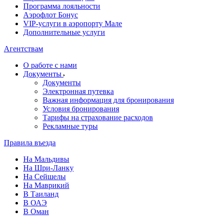
Программа лояльности
Аэрофлот Бонус
VIP-услуги в аэропорту Мале
Дополнительные услуги
Агентствам
О работе с нами
Документы
Документы
Электронная путевка
Важная информация для бронирования
Условия бронирования
Тарифы на страхование расходов
Рекламные туры
Правила въезда
На Мальдивы
На Шри-Ланку
На Сейшелы
На Маврикий
В Таиланд
В ОАЭ
В Оман