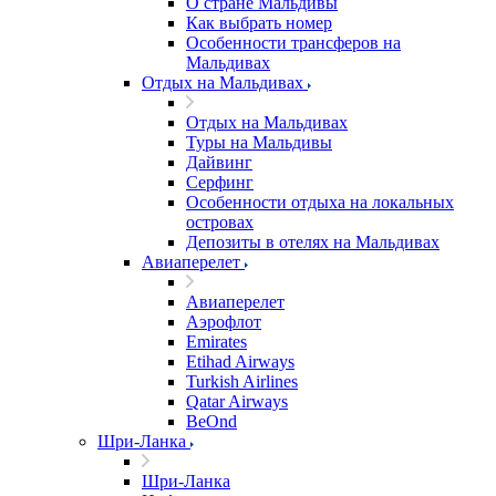
О стране Мальдивы
Как выбрать номер
Особенности трансферов на
Мальдивах
Отдых на Мальдивах
Отдых на Мальдивах
Туры на Мальдивы
Дайвинг
Серфинг
Особенности отдыха на локальных
островах
Депозиты в отелях на Мальдивах
Авиаперелет
Авиаперелет
Аэрофлот
Emirates
Etihad Airways
Turkish Airlines
Qatar Airways
BeOnd
Шри-Ланка
Шри-Ланка