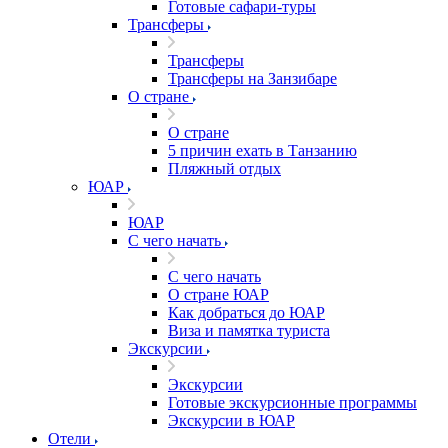
Готовые сафари-туры
Трансферы
Трансферы
Трансферы на Занзибаре
О стране
О стране
5 причин ехать в Танзанию
Пляжный отдых
ЮАР
ЮАР
С чего начать
С чего начать
О стране ЮАР
Как добраться до ЮАР
Виза и памятка туриста
Экскурсии
Экскурсии
Готовые экскурсионные программы
Экскурсии в ЮАР
Отели