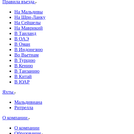
Правила въезда
На Мальдивы
На Шри-Ланку
На Сейшелы
На Маврикий
В Таиланд
В ОАЭ
В Оман
В Индонезию
Во Вьетнам
В Турцию
В Кению
В Танзанию
В Китай
В ЮАР
Яхты
Мальдивиана
Ритрелла
О компании
О компании
Образование