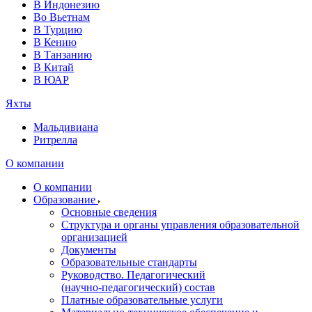
В Индонезию
Во Вьетнам
В Турцию
В Кению
В Танзанию
В Китай
В ЮАР
Яхты
Мальдивиана
Ритрелла
О компании
О компании
Образование
Основные сведения
Структура и органы управления образовательной
организацией
Документы
Образовательные стандарты
Руководство. Педагогический
(научно‑педагогический) состав
Платные образовательные услуги