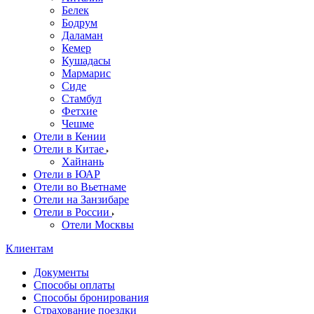
Белек
Бодрум
Даламан
Кемер
Кушадасы
Мармарис
Сиде
Стамбул
Фетхие
Чешме
Отели в Кении
Отели в Китае
Хайнань
Отели в ЮАР
Отели во Вьетнаме
Отели на Занзибаре
Отели в России
Отели Москвы
Клиентам
Документы
Способы оплаты
Способы бронирования
Страхование поездки