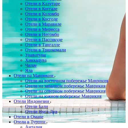
Отели в Калутаре
Отели в Коггале
Отели в Коломбо
Отели в Косгоде
Отели в Маравиле
Отели в Мирисса
Отели в Негомбо
Отели в Пассикуде
Отели в Тангалле
Отели в Тринкомали
Унаватуна
Хиккадува
Чилау
Яла
Отели на Маврикии
Отели на восточном побережье Маврикия
Отели на западном побережье Маврикия
Отели на северном побережье Маврикия
Отели на южном побережье Маврикия
Отели Индонезии
Отели Бали
Отели Нуса-Дуа
Отели в Омане
Отели в Турции
Анталия