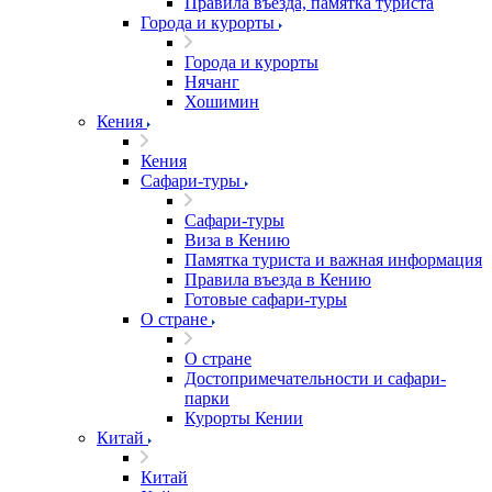
Правила въезда, памятка туриста
Города и курорты
Города и курорты
Нячанг
Хошимин
Кения
Кения
Сафари-туры
Сафари-туры
Виза в Кению
Памятка туриста и важная информация
Правила въезда в Кению
Готовые сафари-туры
О стране
О стране
Достопримечательности и сафари-
парки
Курорты Кении
Китай
Китай