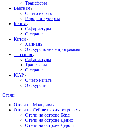
Трансферы
Вьетнам
С чего начать
Города и курорты
Кения
Сафари-туры
О стране
Китай
Хайнань
Экскурсионные программы
Танзания
Сафари-туры
Трансферы
О стране
ЮАР
С чего начать
Экскурсии
Отели
Отели на Мальдивах
Отели на Сейшельских островах
Отели на острове Бёрд
Отели на острове Денис
Отели на острове Дерош