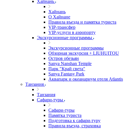
Хайнань
Хайнань
О Хайнане
Правила въезда и памятка туриста
VIP-трансфер
VIP-услуги в аэропорту
Экскурсионные программы
Экскурсионные программы
Обзорная экскурсия + LIUHUITOU
Остров обезьян
Sanya Nanshan Temple
Парк "Край света"
Sanya Fantasy Park
Аквапарк и океанариум отеля Atlantis
Танзания
Танзания
Сафари-туры
Сафари-туры
Памятка туриста
Подготовка к сафари-туру
Правила въезда, страховка