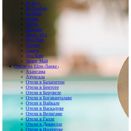
Ко Куд
Ко Панган
Ко Чанг
Краби
Ланта
Паттайя
Пханг Нга
Пхи Пхи
Пхукет
Самуи
Хуа Хин
Чианг Май
Отели на Шри-Ланке
Ахангама
Ахунгала
Отели в Балапитии
Отели в Бентоте
Отели в Берувеле
Отели в Богаванталаве
Отели в Вайкале
Отели в Васкадуве
Отели в Велигаме
Отели в Галле
Отели в Диквелле
Отели в Индуруве