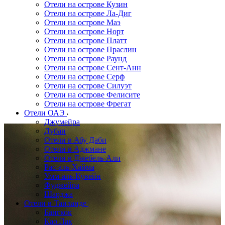
Отели на острове Кузин
Отели на острове Ла-Диг
Отели на острове Маэ
Отели на острове Норт
Отели на острове Платт
Отели на острове Праслин
Отели на острове Раунд
Отели на острове Сент-Анн
Отели на острове Серф
Отели на острове Силуэт
Отели на острове Фелисите
Отели на острове Фрегат
Отели ОАЭ
Джумейра
Дубаи
Отели в Абу Даби
Отели в Аджмане
Отели в Джебель-Али
Рас-аль-Хайма
Умм-аль-Кувейн
Фуджейра
Шарджа
Отели в Таиланде
Бангкок
Као Лак