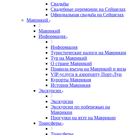
Свадьбы
Свадебные церемонии на Сейшелах
Официальная свадьба на Сейшелах
Маврикий
Маврикий
Информация
Информация
Туристические налоги на Маврикии
Тур на Маврикий
О стране Маврикий
Правила въезда на Маврикий и виза
VIP-услуги в аэропорту Порт-Луи
Курорты Маврикия
История Маврикия
Экскурсии
Экскурсии
Экскурсии по побережью на
Маврикии
Прогулки на яхте на Маврикии
Трансферы
Трансферы