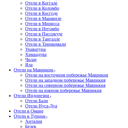
Отели в Коггале
Отели в Коломбо
Отели в Косгоде
Отели в Маравиле
Отели в Мирисса
Отели в Негомбо
Отели в Пассикуде
Отели в Тангалле
Отели в Тринкомали
Унаватуна
Хиккадува
Чилау
Яла
Отели на Маврикии
Отели на восточном побережье Маврикия
Отели на западном побережье Маврикия
Отели на северном побережье Маврикия
Отели на южном побережье Маврикия
Отели Индонезии
Отели Бали
Отели Нуса-Дуа
Отели в Омане
Отели в Турции
Анталия
Белек