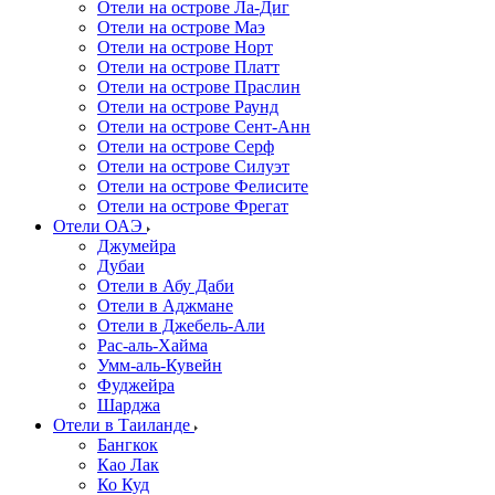
Отели на острове Ла-Диг
Отели на острове Маэ
Отели на острове Норт
Отели на острове Платт
Отели на острове Праслин
Отели на острове Раунд
Отели на острове Сент-Анн
Отели на острове Серф
Отели на острове Силуэт
Отели на острове Фелисите
Отели на острове Фрегат
Отели ОАЭ
Джумейра
Дубаи
Отели в Абу Даби
Отели в Аджмане
Отели в Джебель-Али
Рас-аль-Хайма
Умм-аль-Кувейн
Фуджейра
Шарджа
Отели в Таиланде
Бангкок
Као Лак
Ко Куд