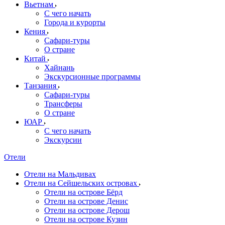
Вьетнам
С чего начать
Города и курорты
Кения
Сафари-туры
О стране
Китай
Хайнань
Экскурсионные программы
Танзания
Сафари-туры
Трансферы
О стране
ЮАР
С чего начать
Экскурсии
Отели
Отели на Мальдивах
Отели на Сейшельских островах
Отели на острове Бёрд
Отели на острове Денис
Отели на острове Дерош
Отели на острове Кузин