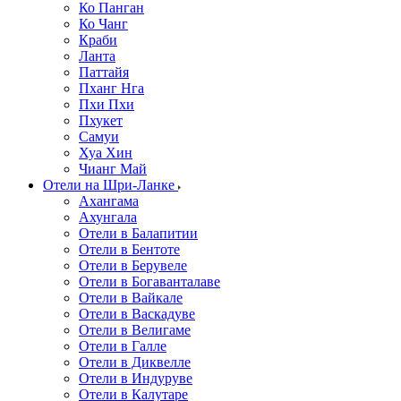
Ко Панган
Ко Чанг
Краби
Ланта
Паттайя
Пханг Нга
Пхи Пхи
Пхукет
Самуи
Хуа Хин
Чианг Май
Отели на Шри-Ланке
Ахангама
Ахунгала
Отели в Балапитии
Отели в Бентоте
Отели в Берувеле
Отели в Богаванталаве
Отели в Вайкале
Отели в Васкадуве
Отели в Велигаме
Отели в Галле
Отели в Диквелле
Отели в Индуруве
Отели в Калутаре