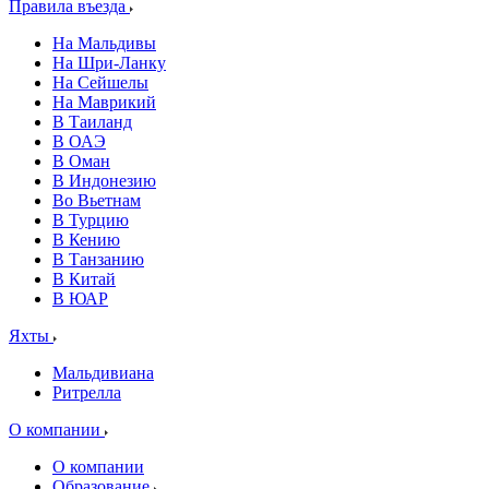
Правила въезда
На Мальдивы
На Шри-Ланку
На Сейшелы
На Маврикий
В Таиланд
В ОАЭ
В Оман
В Индонезию
Во Вьетнам
В Турцию
В Кению
В Танзанию
В Китай
В ЮАР
Яхты
Мальдивиана
Ритрелла
О компании
О компании
Образование