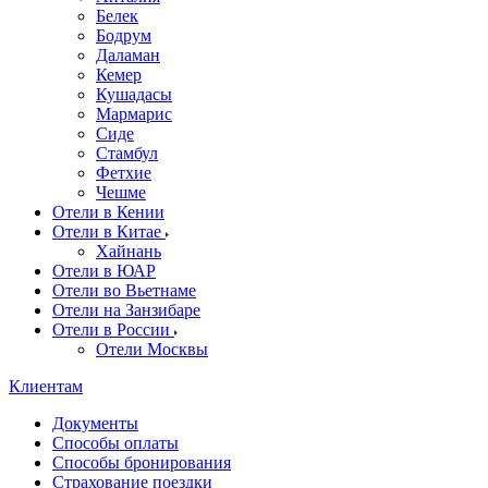
Белек
Бодрум
Даламан
Кемер
Кушадасы
Мармарис
Сиде
Стамбул
Фетхие
Чешме
Отели в Кении
Отели в Китае
Хайнань
Отели в ЮАР
Отели во Вьетнаме
Отели на Занзибаре
Отели в России
Отели Москвы
Клиентам
Документы
Способы оплаты
Способы бронирования
Страхование поездки