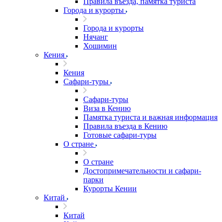
Правила въезда, памятка туриста
Города и курорты
Города и курорты
Нячанг
Хошимин
Кения
Кения
Сафари-туры
Сафари-туры
Виза в Кению
Памятка туриста и важная информация
Правила въезда в Кению
Готовые сафари-туры
О стране
О стране
Достопримечательности и сафари-
парки
Курорты Кении
Китай
Китай