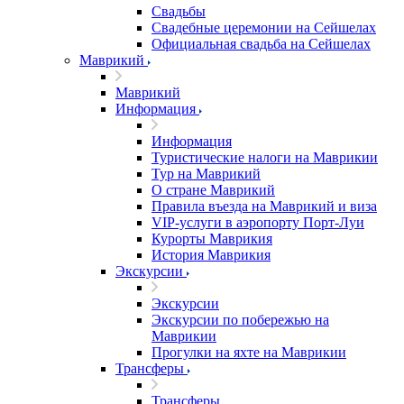
Свадьбы
Свадебные церемонии на Сейшелах
Официальная свадьба на Сейшелах
Маврикий
Маврикий
Информация
Информация
Туристические налоги на Маврикии
Тур на Маврикий
О стране Маврикий
Правила въезда на Маврикий и виза
VIP-услуги в аэропорту Порт-Луи
Курорты Маврикия
История Маврикия
Экскурсии
Экскурсии
Экскурсии по побережью на
Маврикии
Прогулки на яхте на Маврикии
Трансферы
Трансферы