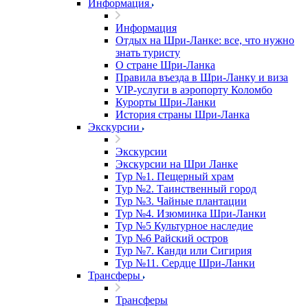
Информация
Информация
Отдых на Шри-Ланке: все, что нужно
знать туристу
О стране Шри-Ланка
Правила въезда в Шри-Ланку и виза
VIP-услуги в аэропорту Коломбо
Курорты Шри-Ланки
История страны Шри-Ланка
Экскурсии
Экскурсии
Экскурсии на Шри Ланке
Тур №1. Пещерный храм
Тур №2. Таинственный город
Тур №3. Чайные плантации
Тур №4. Изюминка Шри-Ланки
Тур №5 Культурное наследие
Тур №6 Райский остров
Тур №7. Канди или Сигирия
Тур №11. Сердце Шри-Ланки
Трансферы
Трансферы