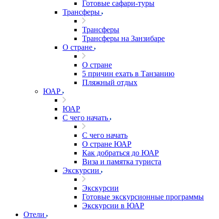
Готовые сафари-туры
Трансферы
Трансферы
Трансферы на Занзибаре
О стране
О стране
5 причин ехать в Танзанию
Пляжный отдых
ЮАР
ЮАР
С чего начать
С чего начать
О стране ЮАР
Как добраться до ЮАР
Виза и памятка туриста
Экскурсии
Экскурсии
Готовые экскурсионные программы
Экскурсии в ЮАР
Отели