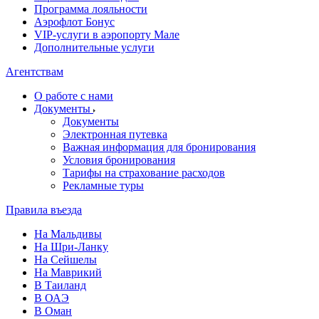
Программа лояльности
Аэрофлот Бонус
VIP-услуги в аэропорту Мале
Дополнительные услуги
Агентствам
О работе с нами
Документы
Документы
Электронная путевка
Важная информация для бронирования
Условия бронирования
Тарифы на страхование расходов
Рекламные туры
Правила въезда
На Мальдивы
На Шри-Ланку
На Сейшелы
На Маврикий
В Таиланд
В ОАЭ
В Оман