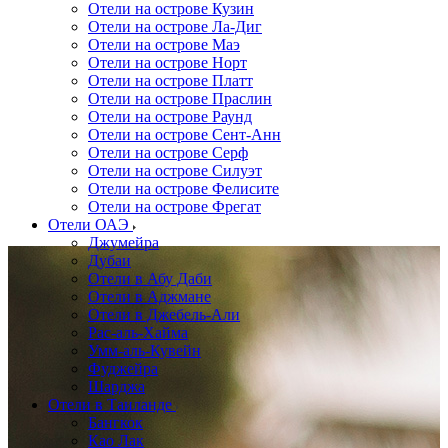
Отели на острове Кузин
Отели на острове Ла-Диг
Отели на острове Маэ
Отели на острове Норт
Отели на острове Платт
Отели на острове Праслин
Отели на острове Раунд
Отели на острове Сент-Анн
Отели на острове Серф
Отели на острове Силуэт
Отели на острове Фелисите
Отели на острове Фрегат
Отели ОАЭ
Джумейра
Дубаи
Отели в Абу Даби
Отели в Аджмане
Отели в Джебель-Али
Рас-аль-Хайма
Умм-аль-Кувейн
Фуджейра
Шарджа
Отели в Таиланде
Бангкок
Као Лак