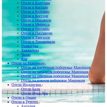
Отели в Калутаре
Отели в Коггале
Отели в Коломбо
Отели в Косгоде
Отели в Маравиле
Отели в Мирисса
Отели в Негомбо
Отели в Пассикуде
Отели в Тангалле
Отели в Тринкомали
Унаватуна
Хиккадува
Чилау
Яла
Отели на Маврикии
Отели на восточном побережье Маврикия
Отели на западном побережье Маврикия
Отели на северном побережье Маврикия
Отели на южном побережье Маврикия
Отели Индонезии
Отели Бали
Отели Нуса-Дуа
Отели в Омане
Отели в Турции
Анталия