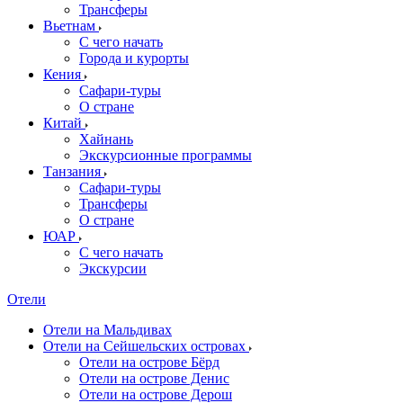
Трансферы
Вьетнам
С чего начать
Города и курорты
Кения
Сафари-туры
О стране
Китай
Хайнань
Экскурсионные программы
Танзания
Сафари-туры
Трансферы
О стране
ЮАР
С чего начать
Экскурсии
Отели
Отели на Мальдивах
Отели на Сейшельских островах
Отели на острове Бёрд
Отели на острове Денис
Отели на острове Дерош