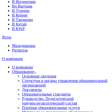
В Индонезию
Во Вьетнам
В Турцию
В Кению
В Танзанию
В Китай
В ЮАР
Яхты
Мальдивиана
Ритрелла
О компании
О компании
Образование
Основные сведения
Структура и органы управления образовательной
организацией
Документы
Образовательные стандарты
Руководство. Педагогический
(научно‑педагогический) состав
Платные образовательные услуги