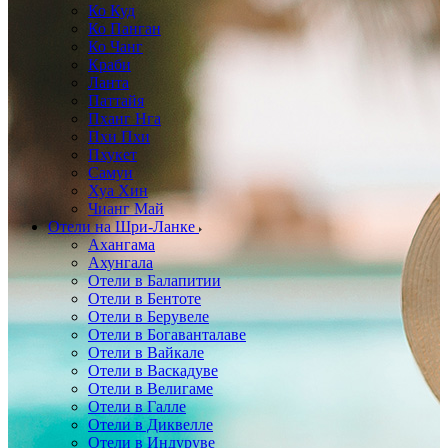
Ко Куд
Ко Панган
Ко Чанг
Краби
Ланта
Паттайя
Пханг Нга
Пхи Пхи
Пхукет
Самуи
Хуа Хин
Чианг Май
Отели на Шри-Ланке
Ахангама
Ахунгала
Отели в Балапитии
Отели в Бентоте
Отели в Берувеле
Отели в Богаванталаве
Отели в Вайкале
Отели в Васкадуве
Отели в Велигаме
Отели в Галле
Отели в Диквелле
Отели в Индуруве