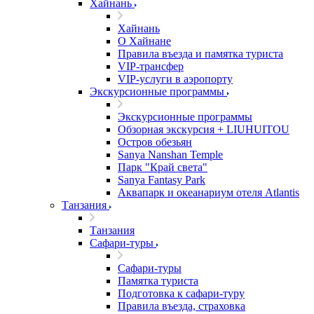
Хайнань
Хайнань
О Хайнане
Правила въезда и памятка туриста
VIP-трансфер
VIP-услуги в аэропорту
Экскурсионные программы
Экскурсионные программы
Обзорная экскурсия + LIUHUITOU
Остров обезьян
Sanya Nanshan Temple
Парк "Край света"
Sanya Fantasy Park
Аквапарк и океанариум отеля Atlantis
Танзания
Танзания
Сафари-туры
Сафари-туры
Памятка туриста
Подготовка к сафари-туру
Правила въезда, страховка