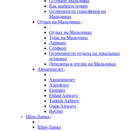
О стране Мальдивы
Как выбрать номер
Особенности трансферов на
Мальдивах
Отдых на Мальдивах
Отдых на Мальдивах
Туры на Мальдивы
Дайвинг
Серфинг
Особенности отдыха на локальных
островах
Депозиты в отелях на Мальдивах
Авиаперелет
Авиаперелет
Аэрофлот
Emirates
Etihad Airways
Turkish Airlines
Qatar Airways
BeOnd
Шри-Ланка
Шри-Ланка