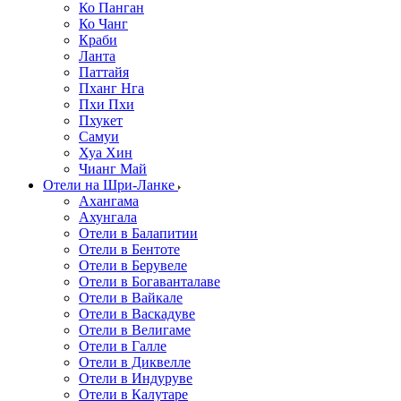
Ко Панган
Ко Чанг
Краби
Ланта
Паттайя
Пханг Нга
Пхи Пхи
Пхукет
Самуи
Хуа Хин
Чианг Май
Отели на Шри-Ланке
Ахангама
Ахунгала
Отели в Балапитии
Отели в Бентоте
Отели в Берувеле
Отели в Богаванталаве
Отели в Вайкале
Отели в Васкадуве
Отели в Велигаме
Отели в Галле
Отели в Диквелле
Отели в Индуруве
Отели в Калутаре