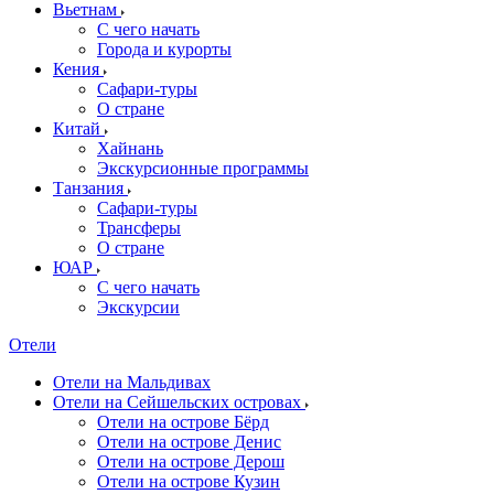
Вьетнам
С чего начать
Города и курорты
Кения
Сафари-туры
О стране
Китай
Хайнань
Экскурсионные программы
Танзания
Сафари-туры
Трансферы
О стране
ЮАР
С чего начать
Экскурсии
Отели
Отели на Мальдивах
Отели на Сейшельских островах
Отели на острове Бёрд
Отели на острове Денис
Отели на острове Дерош
Отели на острове Кузин