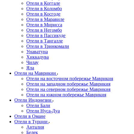
Отели в Коггале
Отели в Коломбо
Отели в Косгоде
Отели в Маравиле
Отели в Мирисса
Отели в Негомбо
Отели в Пассикуде
Отели в Тангалле
Отели в Тринкомали
Унаватуна
Хиккадува
Чилау
Яла
Отели на Маврикии
Отели на восточном побережье Маврикия
Отели на западном побережье Маврикия
Отели на северном побережье Маврикия
Отели на южном побережье Маврикия
Отели Индонезии
Отели Бали
Отели Нуса-Дуа
Отели в Омане
Отели в Турции
Анталия
Белек