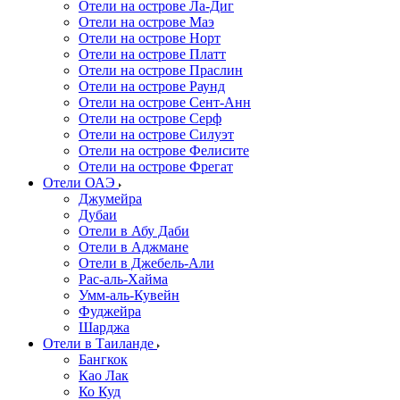
Отели на острове Ла-Диг
Отели на острове Маэ
Отели на острове Норт
Отели на острове Платт
Отели на острове Праслин
Отели на острове Раунд
Отели на острове Сент-Анн
Отели на острове Серф
Отели на острове Силуэт
Отели на острове Фелисите
Отели на острове Фрегат
Отели ОАЭ
Джумейра
Дубаи
Отели в Абу Даби
Отели в Аджмане
Отели в Джебель-Али
Рас-аль-Хайма
Умм-аль-Кувейн
Фуджейра
Шарджа
Отели в Таиланде
Бангкок
Као Лак
Ко Куд