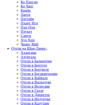
Ко Панган
Ко Чанг
Краби
Ланта
Паттайя
Пханг Нга
Пхи Пхи
Пхукет
Самуи
Хуа Хин
Чианг Май
Отели на Шри-Ланке
Ахангама
Ахунгала
Отели в Балапитии
Отели в Бентоте
Отели в Берувеле
Отели в Богаванталаве
Отели в Вайкале
Отели в Васкадуве
Отели в Велигаме
Отели в Галле
Отели в Диквелле
Отели в Индуруве
Отели в Калутаре