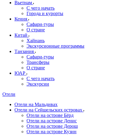
Вьетнам
С чего начать
Города и курорты
Кения
Сафари-туры
О стране
Китай
Хайнань
Экскурсионные программы
Танзания
Сафари-туры
Трансферы
О стране
ЮАР
С чего начать
Экскурсии
Отели
Отели на Мальдивах
Отели на Сейшельских островах
Отели на острове Бёрд
Отели на острове Денис
Отели на острове Дерош
Отели на острове Кузин