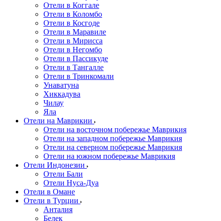
Отели в Коггале
Отели в Коломбо
Отели в Косгоде
Отели в Маравиле
Отели в Мирисса
Отели в Негомбо
Отели в Пассикуде
Отели в Тангалле
Отели в Тринкомали
Унаватуна
Хиккадува
Чилау
Яла
Отели на Маврикии
Отели на восточном побережье Маврикия
Отели на западном побережье Маврикия
Отели на северном побережье Маврикия
Отели на южном побережье Маврикия
Отели Индонезии
Отели Бали
Отели Нуса-Дуа
Отели в Омане
Отели в Турции
Анталия
Белек