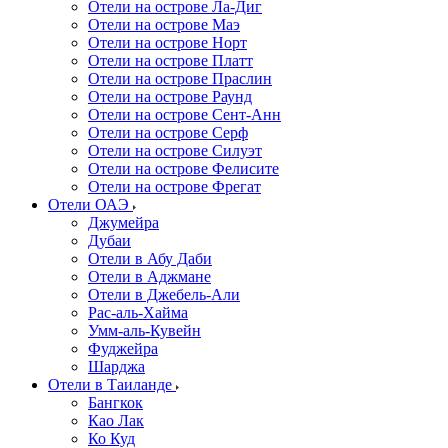
Отели на острове Ла-Диг
Отели на острове Маэ
Отели на острове Норт
Отели на острове Платт
Отели на острове Праслин
Отели на острове Раунд
Отели на острове Сент-Анн
Отели на острове Серф
Отели на острове Силуэт
Отели на острове Фелисите
Отели на острове Фрегат
Отели ОАЭ
Джумейра
Дубаи
Отели в Абу Даби
Отели в Аджмане
Отели в Джебель-Али
Рас-аль-Хайма
Умм-аль-Кувейн
Фуджейра
Шарджа
Отели в Таиланде
Бангкок
Као Лак
Ко Куд