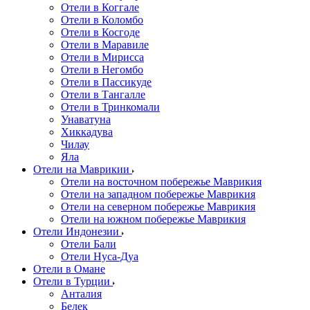
Отели в Коггале
Отели в Коломбо
Отели в Косгоде
Отели в Маравиле
Отели в Мирисса
Отели в Негомбо
Отели в Пассикуде
Отели в Тангалле
Отели в Тринкомали
Унаватуна
Хиккадува
Чилау
Яла
Отели на Маврикии
Отели на восточном побережье Маврикия
Отели на западном побережье Маврикия
Отели на северном побережье Маврикия
Отели на южном побережье Маврикия
Отели Индонезии
Отели Бали
Отели Нуса-Дуа
Отели в Омане
Отели в Турции
Анталия
Белек