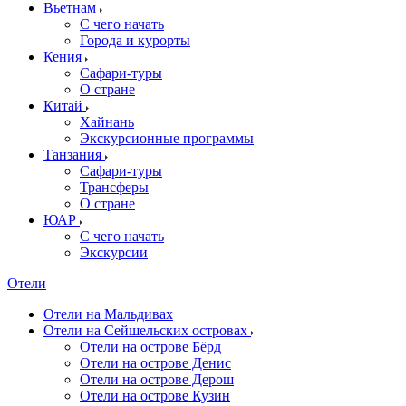
Вьетнам
С чего начать
Города и курорты
Кения
Сафари-туры
О стране
Китай
Хайнань
Экскурсионные программы
Танзания
Сафари-туры
Трансферы
О стране
ЮАР
С чего начать
Экскурсии
Отели
Отели на Мальдивах
Отели на Сейшельских островах
Отели на острове Бёрд
Отели на острове Денис
Отели на острове Дерош
Отели на острове Кузин