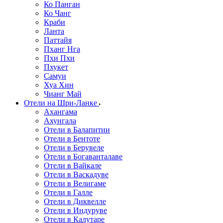
Ко Панган
Ко Чанг
Краби
Ланта
Паттайя
Пханг Нга
Пхи Пхи
Пхукет
Самуи
Хуа Хин
Чианг Май
Отели на Шри-Ланке
Ахангама
Ахунгала
Отели в Балапитии
Отели в Бентоте
Отели в Берувеле
Отели в Богаванталаве
Отели в Вайкале
Отели в Васкадуве
Отели в Велигаме
Отели в Галле
Отели в Диквелле
Отели в Индуруве
Отели в Калутаре