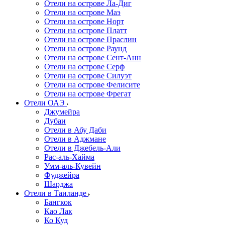
Отели на острове Ла-Диг
Отели на острове Маэ
Отели на острове Норт
Отели на острове Платт
Отели на острове Праслин
Отели на острове Раунд
Отели на острове Сент-Анн
Отели на острове Серф
Отели на острове Силуэт
Отели на острове Фелисите
Отели на острове Фрегат
Отели ОАЭ
Джумейра
Дубаи
Отели в Абу Даби
Отели в Аджмане
Отели в Джебель-Али
Рас-аль-Хайма
Умм-аль-Кувейн
Фуджейра
Шарджа
Отели в Таиланде
Бангкок
Као Лак
Ко Куд