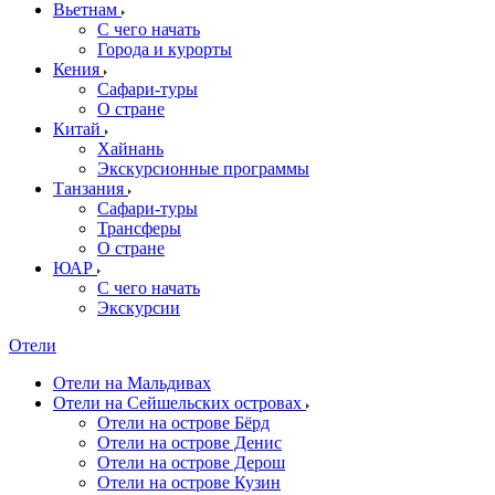
Вьетнам
С чего начать
Города и курорты
Кения
Сафари-туры
О стране
Китай
Хайнань
Экскурсионные программы
Танзания
Сафари-туры
Трансферы
О стране
ЮАР
С чего начать
Экскурсии
Отели
Отели на Мальдивах
Отели на Сейшельских островах
Отели на острове Бёрд
Отели на острове Денис
Отели на острове Дерош
Отели на острове Кузин