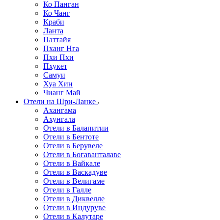
Ко Панган
Ко Чанг
Краби
Ланта
Паттайя
Пханг Нга
Пхи Пхи
Пхукет
Самуи
Хуа Хин
Чианг Май
Отели на Шри-Ланке
Ахангама
Ахунгала
Отели в Балапитии
Отели в Бентоте
Отели в Берувеле
Отели в Богаванталаве
Отели в Вайкале
Отели в Васкадуве
Отели в Велигаме
Отели в Галле
Отели в Диквелле
Отели в Индуруве
Отели в Калутаре