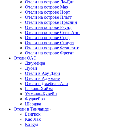
Отели на острове Ла-Диг
Отели на острове Маэ
Отели на острове Норт
Отели на острове Платт
Отели на острове Праслин
Отели на острове Раунд
Отели на острове Сент-Анн
Отели на острове Серф
Отели на острове Силуэт
Отели на острове Фелисите
Отели на острове Фрегат
Отели ОАЭ
Джумейра
Дубаи
Отели в Абу Даби
Отели в Аджмане
Отели в Джебель-Али
Рас-аль-Хайма
Умм-аль-Кувейн
Фуджейра
Шарджа
Отели в Таиланде
Бангкок
Као Лак
Ко Куд