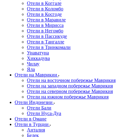
Отели в Коггале
Отели в Коломбо
Отели в Косгоде
Отели в Маравиле
Отели в Мирисса
Отели в Негомбо
Отели в Пассикуде
Отели в Тангалле
Отели в Тринкомали
Унаватуна
Хиккадува
Чилау
Яла
Отели на Маврикии
Отели на восточном побережье Маврикия
Отели на западном побережье Маврикия
Отели на северном побережье Маврикия
Отели на южном побережье Маврикия
Отели Индонезии
Отели Бали
Отели Нуса-Дуа
Отели в Омане
Отели в Турции
Анталия
Белек